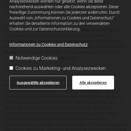
Analysezwecken werden nur gesetzt, wenn Sie diese
gegen dieses Verbot sind ausdrücklich vorbehalten.
nachstehend auswählen oder alle Cookies akzeptieren. Diese
freiwillige Zustimmung können Sie jederzeit widerrufen. Durch
Rechtswirksamkeit dieses Haftungsausschlusses
Auswahl von „Informationen zu Cookies und Datenschutz“
erhalten Sie detaillierte Information zu den verwendeten
Dieser Haftungsausschluss ist als Teil des
Cookies und zur Datenschutzerklärung.
Internetangebotes zu betrachten, von dem aus auf diese
Seite verwiesen wurde. Sofern Teile oder einzelne
Formulierungen dieses Textes der geltenden Rechtslage
Informationen zu Cookies und Datenschutz
nicht, nicht mehr oder nicht vollständig entsprechen sollten,
bleiben die übrigen Teile des Dokumentes in ihrem Inhalt
und ihrer Gültigkeit davon unberührt.
Notwendige Cookies
Cookies zu Marketing- und Analysezwecken
Google Analytics
Diese Website benutzt Google Analytics, einen
Ausgewählte akzeptieren
Alle akzeptieren
Webanalysedienst der Google Inc. ("Google"). Google
Analytics verwendet sog. "Cookies", Textdateien, die auf
Ihrem Computer gespeichert werden und die eine Analyse
der Benutzung der Website durch Sie ermöglichen. Die
durch den Cookie erzeugten Informationen über Ihre
Benutzung dieser Website werden in der Regel an einen
Server von Google in den USA übertragen und dort
gespeichert. Im Falle der Aktivierung der IP-Anonymisierung
auf dieser Webseite, wird Ihre IP-Adresse von Google jedoch