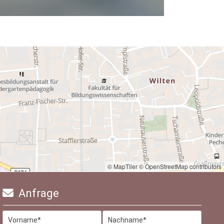
© MapTiler
© OpenStreetMap contributors
Anfrage
