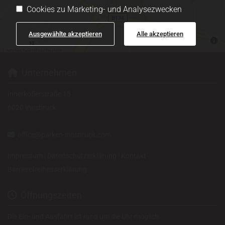
Cookies zu Marketing- und Analysezwecken
Ausgewählte akzeptieren
Alle akzeptieren
Unternehmen

Innerkoflerstraße 15
6020 Innsbruck
office@parken-innsbruck.com

Impressum
|
Datenschutzerklärung
|
Kontakt
Barrierefreiheitserklärung
Öffnungszeiten

Die Ein- und Ausfahrt ist rund um die Uhr möglich.