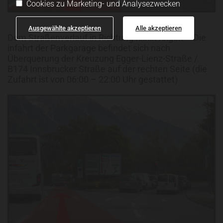
Cookies zu Marketing- und Analysezwecken
Ausgewählte akzeptieren
Alle akzeptieren
Dem Straßenverlauf in Richtung Klinik folgen – Die
infahrt der Parkgarage befindet sich nach
Überquerung der Kreuzung Egger-Lienz-Straße /
B174 Innsbrucker Straße auf der rechten Seite (die
Zufahrt ist von 06:00 – 22:00 Uhr gestattet)